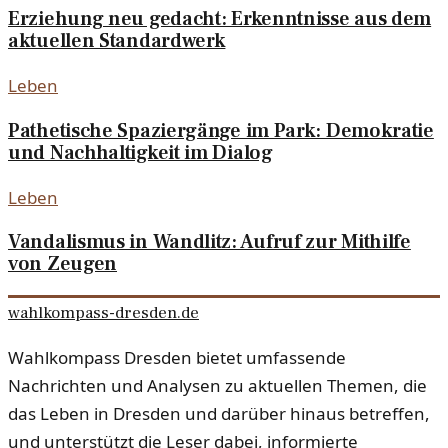
Erziehung neu gedacht: Erkenntnisse aus dem
aktuellen Standardwerk
Leben
Pathetische Spaziergänge im Park: Demokratie
und Nachhaltigkeit im Dialog
Leben
Vandalismus in Wandlitz: Aufruf zur Mithilfe
von Zeugen
wahlkompass-dresden.de
Wahlkompass Dresden bietet umfassende
Nachrichten und Analysen zu aktuellen Themen, die
das Leben in Dresden und darüber hinaus betreffen,
und unterstützt die Leser dabei, informierte