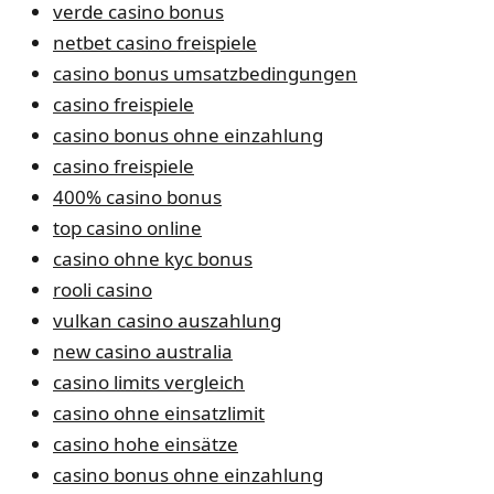
verde casino bonus
netbet casino freispiele
casino bonus umsatzbedingungen
casino freispiele
casino bonus ohne einzahlung
casino freispiele
400% casino bonus
top casino online
casino ohne kyc bonus
rooli casino
vulkan casino auszahlung
new casino australia
casino limits vergleich
casino ohne einsatzlimit
casino hohe einsätze
casino bonus ohne einzahlung