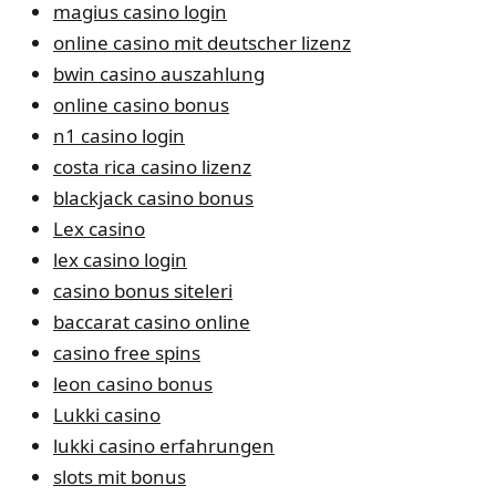
magius casino login
online casino mit deutscher lizenz
bwin casino auszahlung
online casino bonus
n1 casino login
costa rica casino lizenz
blackjack casino bonus
Lex casino
lex casino login
casino bonus siteleri
baccarat casino online
casino free spins
leon casino bonus
Lukki casino
lukki casino erfahrungen
slots mit bonus