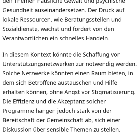
den Themen häusliche Gewalt und psychische
Gesundheit auseinandersetzen. Der Druck auf
lokale Ressourcen, wie Beratungsstellen und
Sozialdienste, wächst und fordert von den
Verantwortlichen ein schnelles Handeln.
In diesem Kontext könnte die Schaffung von
Unterstützungsnetzwerken zur notwendig werden.
Solche Netzwerke könnten einen Raum bieten, in
dem sich Betroffene austauschen und Hilfe
erhalten können, ohne Angst vor Stigmatisierung.
Die Effizienz und die Akzeptanz solcher
Programme hängen jedoch stark von der
Bereitschaft der Gemeinschaft ab, sich einer
Diskussion über sensible Themen zu stellen.