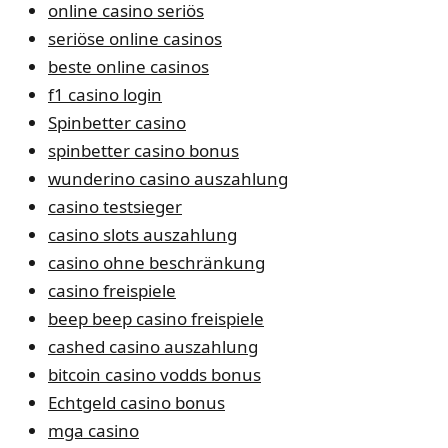
online casino seriös
seriöse online casinos
beste online casinos
f1 casino login
Spinbetter casino
spinbetter casino bonus
wunderino casino auszahlung
casino testsieger
casino slots auszahlung
casino ohne beschränkung
casino freispiele
beep beep casino freispiele
cashed casino auszahlung
bitcoin casino vodds bonus
Echtgeld casino bonus
mga casino