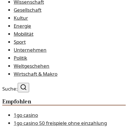
Wissenschaft
Gesellschaft
Kultur
Energie
Mobilität
Sport
Unternehmen
Politik
Weltgeschehen
Wirtschaft & Makro
Suche:
Empfohlen
1go casino
1go casino 50 freispiele ohne einzahlung