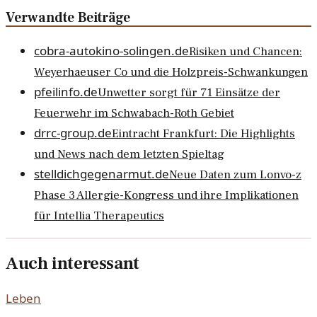
Verwandte Beiträge
cobra-autokino-solingen.de
Risiken und Chancen:
Weyerhaeuser Co und die Holzpreis-Schwankungen
pfeilinfo.de
Unwetter sorgt für 71 Einsätze der
Feuerwehr im Schwabach-Roth Gebiet
drrc-group.de
Eintracht Frankfurt: Die Highlights
und News nach dem letzten Spieltag
stelldichgegenarmut.de
Neue Daten zum Lonvo-z
Phase 3 Allergie-Kongress und ihre Implikationen
für Intellia Therapeutics
Auch interessant
Leben