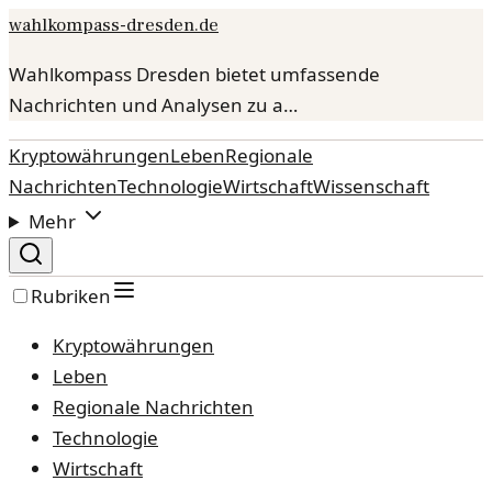
wahlkompass-dresden.de
Wahlkompass Dresden bietet umfassende
Nachrichten und Analysen zu a…
Kryptowährungen
Leben
Regionale
Nachrichten
Technologie
Wirtschaft
Wissenschaft
Mehr
Rubriken
Kryptowährungen
Leben
Regionale Nachrichten
Technologie
Wirtschaft