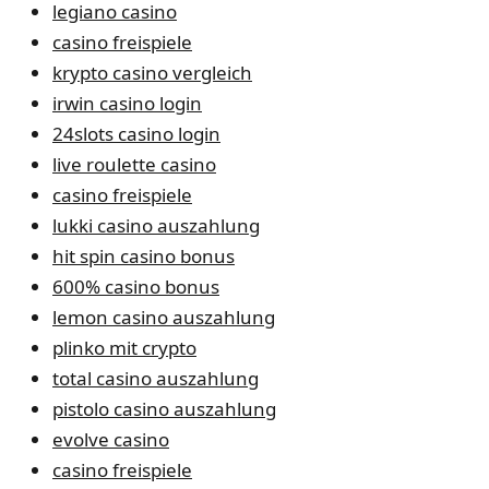
legiano casino
casino freispiele
krypto casino vergleich
irwin casino login
24slots casino login
live roulette casino
casino freispiele
lukki casino auszahlung
hit spin casino bonus
600% casino bonus
lemon casino auszahlung
plinko mit crypto
total casino auszahlung
pistolo casino auszahlung
evolve casino
casino freispiele