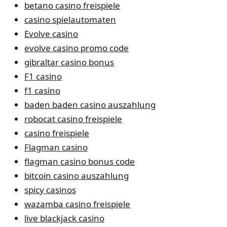
betano casino freispiele
casino spielautomaten
Evolve casino
evolve casino promo code
gibraltar casino bonus
F1 casino
f1 casino
baden baden casino auszahlung
robocat casino freispiele
casino freispiele
Flagman casino
flagman casino bonus code
bitcoin casino auszahlung
spicy casinos
wazamba casino freispiele
live blackjack casino