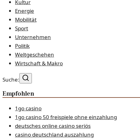
Kultur
Energie
Mobilität
Sport
Unternehmen
Politik
Weltgeschehen
Wirtschaft & Makro
Suche:
Empfohlen
1go casino
1go casino 50 freispiele ohne einzahlung
deutsches online casino seriös
casino deutschland auszahlung