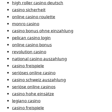
high roller casino deutsch
casino sicherheit
online casino roulette
monro casino
casino bonus ohne einzahlung
pelican casino login
online casino bonus
revolution casino
national casino auszahlung
casino freispiele
seriöses online casino
casino schweiz auszahlung
seriöse online casinos
casino hohe einsätze
legiano casino
casino freispiele