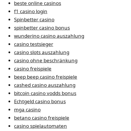
beste online casinos
f1 casino login
Spinbetter casino
spinbetter casino bonus
wunderino casino auszahlung
casino testsieger
casino slots auszahlung
casino ohne beschränkung
casino freispiele
beep beep casino freispiele
cashed casino auszahlung
bitcoin casino vodds bonus
Echtgeld casino bonus
mga casino
betano casino freispiele
casino spielautomaten