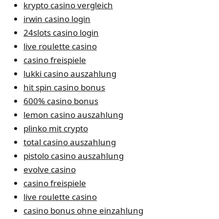
krypto casino vergleich
irwin casino login
24slots casino login
live roulette casino
casino freispiele
lukki casino auszahlung
hit spin casino bonus
600% casino bonus
lemon casino auszahlung
plinko mit crypto
total casino auszahlung
pistolo casino auszahlung
evolve casino
casino freispiele
live roulette casino
casino bonus ohne einzahlung