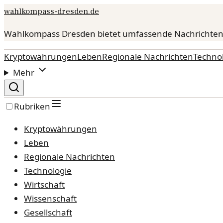
wahlkompass-dresden.de
Wahlkompass Dresden bietet umfassende Nachrichten
Kryptowährungen
Leben
Regionale Nachrichten
Techno
Mehr
Rubriken
Kryptowährungen
Leben
Regionale Nachrichten
Technologie
Wirtschaft
Wissenschaft
Gesellschaft