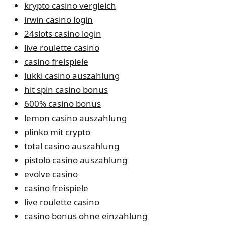
krypto casino vergleich
irwin casino login
24slots casino login
live roulette casino
casino freispiele
lukki casino auszahlung
hit spin casino bonus
600% casino bonus
lemon casino auszahlung
plinko mit crypto
total casino auszahlung
pistolo casino auszahlung
evolve casino
casino freispiele
live roulette casino
casino bonus ohne einzahlung