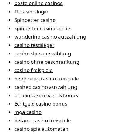
beste online casinos
f1 casino login
Spinbetter casino
spinbetter casino bonus
wunderino casino auszahlung
casino testsieger
casino slots auszahlung
casino ohne beschränkung
casino freispiele
beep beep casino freispiele
cashed casino auszahlung
bitcoin casino vodds bonus
Echtgeld casino bonus
mga casino
betano casino freispiele
casino spielautomaten