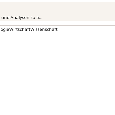
 und Analysen zu a…
logie
Wirtschaft
Wissenschaft