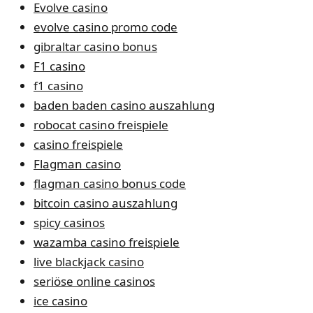
Evolve casino
evolve casino promo code
gibraltar casino bonus
F1 casino
f1 casino
baden baden casino auszahlung
robocat casino freispiele
casino freispiele
Flagman casino
flagman casino bonus code
bitcoin casino auszahlung
spicy casinos
wazamba casino freispiele
live blackjack casino
seriöse online casinos
ice casino